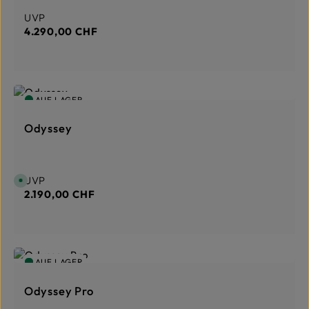
Regulärer Preis:
UVP
4.290,00 CHF
AUF LAGER
Odyssey
Regulärer Preis:
UVP
S
o
2.190,00 CHF
f
o
r
t
v
e
r
f
AUF LAGER
ü
g
b
a
Odyssey Pro
r
,