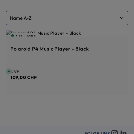
AUF LAGER
Polaroid P4 Music Player - Black
Regulärer Preis:
UVP
S
o
109,00 CHF
f
o
r
t
v
e
r
f
ü
g
b
a
r
,
L
i
FOLGE UNS