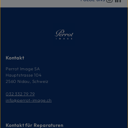
e
f
e
r
z
e
i
t
:
1
-
3
T
a
g
e
Kontakt
Perrot Image SA
Hauptstrasse 104
2560 Nidau, Schweiz
032 332 79 79
info@perrot-image.ch
Kontakt für Reparaturen