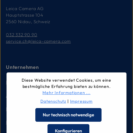
Leica Camera AG
Hauptstrasse 104
2560 Nidau, Schweiz
032 332 90 90
service.ch@leica-camera.com
Unternehmen
Diese Website verwendet Cookies, um eine
Impressum
bestmögliche Erfahrung bieten zu können.
Mehr Informationen ...
AGB
Datenschutz
|
Impressum
Datenschutz
Nur technisch notwendige
Kontakt
Konfigurieren