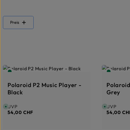
Preis
Polaroid P2 Music Player -
Polaroid
Black
Grey
UVP
UVP
Regulärer Preis:
Regulärer 
S
S
o
o
54,00 CHF
54,00 CH
f
f
o
o
r
r
t
t
v
v