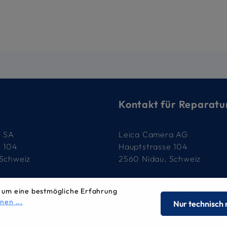
Kontakt für Reparatu
e SA
Leica Camera AG
e 104
Hauptstrasse 104
 Schweiz
2560 Nidau, Schweiz
79
032 332 90 90
 um eine bestmögliche Erfahrung
-image.ch
service.ch@leica-camera.
nen ...
Nur technisch