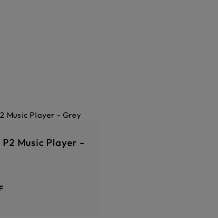
 P2 Music Player -
Preis:
F