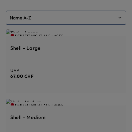
DERZEIT NICHT AUF LAGER
Shell - Large
Regulärer Preis:
UVP
67,00 CHF
DERZEIT NICHT AUF LAGER
Shell - Medium