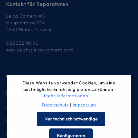
Kontakt für Reparaturen
Leica Camera AG
Hauptstrasse 104
2560 Nidau, Schweiz
032 332 90 90
service.ch@leica-camera.com
Unternehmen
Diese Website verwendet Cookies, um eine
bestmögliche Erfahrung bieten zu können.
Impressum
Mehr Informationen ...
Datenschutz
|
Impressum
AGB
Nur technisch notwendige
Datenschutz
Kontakt
Konfigurieren