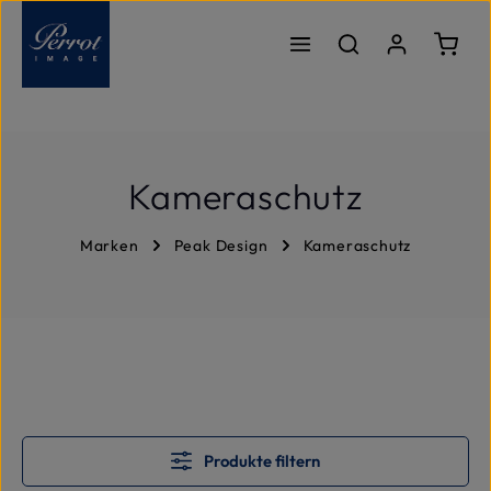
Zum Hauptinhalt springen
Ware
Kameraschutz
Marken
Peak Design
Kameraschutz
Produkte filtern