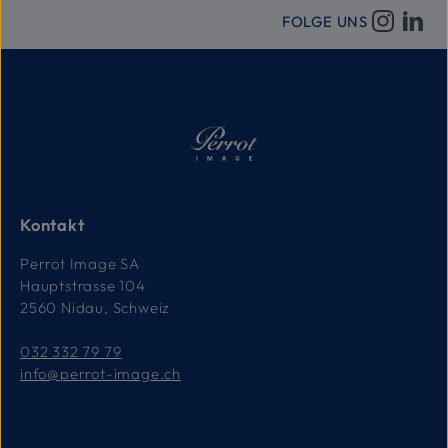
L
i
FOLGE UNS
e
f
e
r
z
e
i
t
:
1
-
3
T
a
g
e
Kontakt
Perrot Image SA
Hauptstrasse 104
2560 Nidau, Schweiz
032 332 79 79
info@perrot-image.ch