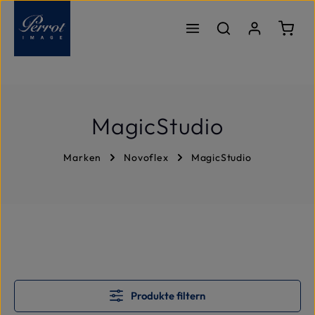
Zum Hauptinhalt springen
Ware
MagicStudio
Marken
Novoflex
MagicStudio
Produkte filtern