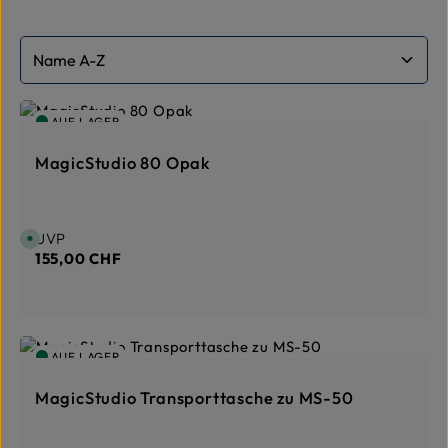
AUF LAGER
MagicStudio 80 Opak
Regulärer Preis:
UVP
S
o
155,00 CHF
f
o
r
t
v
e
r
f
AUF LAGER
ü
g
b
a
MagicStudio Transporttasche zu MS-50
r
,
L
i