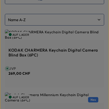
AUF LAGER
KODAK CHARMERA Keychain Digital Camera
Blind Box (6PC)
Regulärer Preis:
UVP
S
o
269,00 CHF
f
o
r
t
v
e
r
f
AUF LAGER
ü
Neu
g
b
a