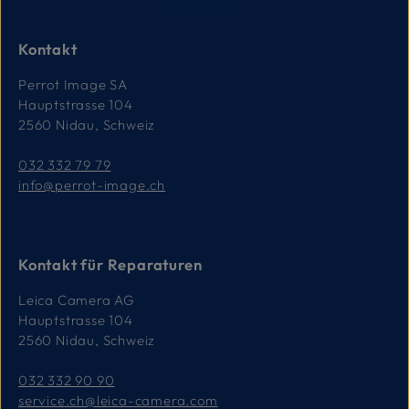
T
a
g
e
Kontakt
Perrot Image SA
Hauptstrasse 104
2560 Nidau, Schweiz
032 332 79 79
info@perrot-image.ch
Kontakt für Reparaturen
Leica Camera AG
Hauptstrasse 104
2560 Nidau, Schweiz
032 332 90 90
service.ch@leica-camera.com