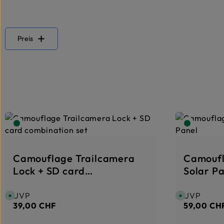
Preis
Camouflage Trailcamera
Camoufl
Lock + SD card
Solar P
combination set
UVP
UVP
Regulärer Preis:
Regulärer 
S
S
o
o
39,00 CHF
59,00 CH
f
f
o
o
r
r