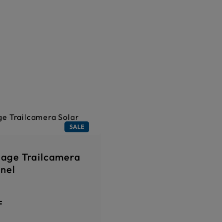
SALE
age Trailcamera
anel
Preis:
F