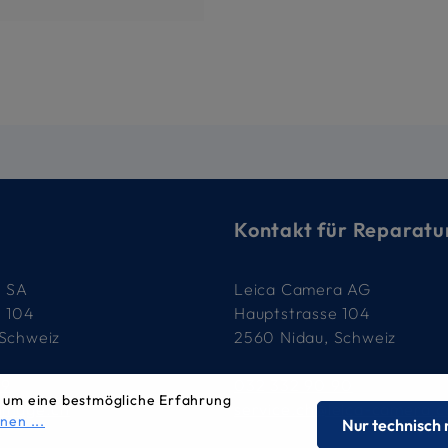
Kontakt für Reparatu
e SA
Leica Camera AG
e 104
Hauptstrasse 104
 Schweiz
2560 Nidau, Schweiz
79
032 332 90 90
 um eine bestmögliche Erfahrung
-image.ch
service.ch@leica-camera.
nen ...
Nur technisch