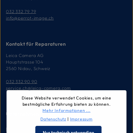
032 332 79 79
info@perrot-image.ch
Kontakt für Reparaturen
Leica Camera AG
Hauptstrasse 104
2560 Nidau, Schweiz
032 332 90 90
service.ch@leica-camera.com
Diese Website verwendet Cookies, um eine
bestmögliche Erfahrung bieten zu können.
Mehr Informationen ...
Unternehmen
Datenschutz
|
Impressum
Impressum
Nur technisch notwendige