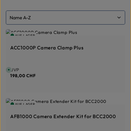
AUF LAGER
ACC1000P Camera Clamp Plus
Regulärer Preis:
UVP
S
o
198,00 CHF
f
o
r
t
v
e
r
f
AUF LAGER
ü
g
b
a
AFB1000 Camera Extender Kit for BCC2000
r
,
L
i