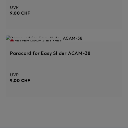
Regulärer Preis:
UVP
9,00 CHF
DERZEIT NICHT AUF LAGER
Paracord for Easy Slider ACAM-38
Regulärer Preis:
UVP
9,00 CHF