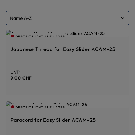
DERZEIT NICHT AUF LAGER
Japanese Thread for Easy Slider ACAM-25
Regulärer Preis:
UVP
9,00 CHF
DERZEIT NICHT AUF LAGER
Paracord for Easy Slider ACAM-25