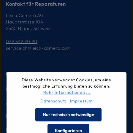
Kontakt für Reparaturen
Leica Camera AG
Hauptstrasse 104
2560 Nidau, Schweiz
032 332 90 90
service.ch@leica-camera.com
Unternehmen
Diese Website verwendet Cookies, um eine
bestmögliche Erfahrung bieten zu können.
Impressum
Mehr Informationen ...
Datenschutz
|
Impressum
AGB
Nur technisch notwendige
Datenschutz
Kontakt
Konfigurieren