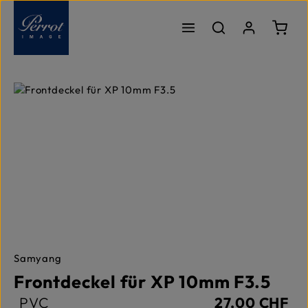
Passer au contenu principal
Le pa
Ignorer la galerie d'images
Samyang
Frontdeckel für XP 10mm F3.5
PVC
27,00 CHF