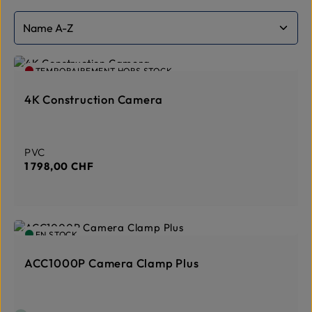
TEMPORAIREMENT HORS STOCK
4K Construction Camera
Prix régulier :
PVC
1 798,00 CHF
EN STOCK
ACC1000P Camera Clamp Plus