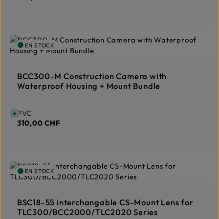
s
p
o
o
n
n
i
:
b
1
l
-
e
3
EN STOCK
,
T
d
a
é
g
l
e
a
BCC300-M Construction Camera with
i
d
Waterproof Housing + Mount Bundle
e
l
i
v
r
Prix régulier :
PVC
D
a
i
310,00 CHF
i
s
s
p
o
o
n
n
i
:
b
1
l
-
e
3
EN STOCK
,
T
d
a
é
g
l
e
a
BSC18-55 interchangable CS-Mount Lens for
i
d
TLC300/BCC2000/TLC2020 Series
e
l