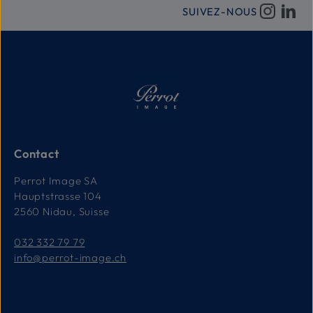
d
g
e
SUIVEZ-NOUS
e
l
i
v
r
a
i
s
o
n
:
1
-
3
T
a
Contact
g
e
Perrot Image SA
Hauptstrasse 104
2560 Nidau, Suisse
032 332 79 79
info@perrot-image.ch