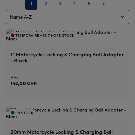
1
2
3
4
5
Page
Page
Page
Page
Page
TEMPORAIREMENT HORS STOCK
1" Motorcycle Locking & Charging Ball Adapter
- Black
Prix régulier :
PVC
142,00 CHF
EN STOCK
20mm Motorcycle Locking & Charging Ball