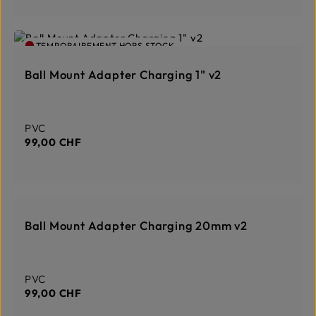
o
n
:
1
TEMPORAIREMENT HORS STOCK
-
3
T
Ball Mount Adapter Charging 1" v2
a
g
e
Prix régulier :
PVC
99,00 CHF
TEMPORAIREMENT HORS STOCK
Ball Mount Adapter Charging 20mm v2
Prix régulier :
PVC
99,00 CHF