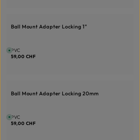
EN STOCK
Ball Mount Adapter Locking 1"
Prix régulier :
PVC
D
i
59,00 CHF
s
p
o
n
i
b
l
e
EN STOCK
,
d
Ball Mount Adapter Locking 20mm
é
l
a
i
d
e
Prix régulier :
PVC
D
l
i
i
59,00 CHF
s
v
p
r
o
a
n
i
i