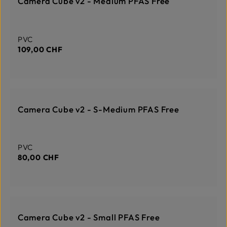
Camera Cube v2 - Medium PFAS Free
é
-
l
3
a
T
i
a
d
g
e
e
Prix régulier :
PVC
l
i
109,00 CHF
v
r
a
i
s
o
n
TEMPORAIREMENT HORS STOCK
:
1
Camera Cube v2 - S-Medium PFAS Free
-
3
T
a
g
e
Prix régulier :
PVC
80,00 CHF
EN STOCK
Camera Cube v2 - Small PFAS Free