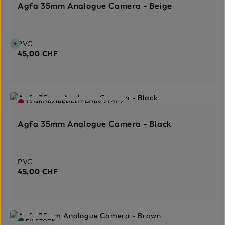
Agfa 35mm Analogue Camera - Beige
Prix régulier :
PVC
D
i
45,00 CHF
s
p
o
n
i
b
l
e
TEMPORAIREMENT HORS STOCK
,
d
é
l
Agfa 35mm Analogue Camera - Black
a
i
d
e
l
i
Prix régulier :
PVC
v
r
45,00 CHF
a
i
s
o
n
:
1
EN STOCK
-