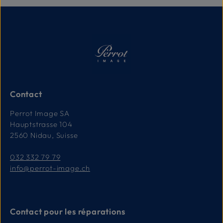
i
v
r
a
i
s
o
n
:
1
-
3
T
a
Contact
g
e
Perrot Image SA
Hauptstrasse 104
2560 Nidau, Suisse
032 332 79 79
info@perrot-image.ch
Contact pour les réparations