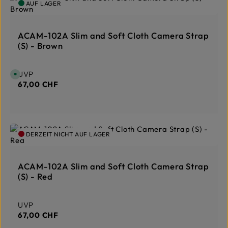
a
AUF LAGER
ü
g
g
e
b
a
r
ACAM-102A Slim and Soft Cloth Camera Strap
,
L
(S) - Brown
i
e
f
e
r
Regulärer Preis:
UVP
S
z
o
67,00 CHF
e
f
i
o
t
r
:
t
1
v
-
e
3
r
T
f
a
DERZEIT NICHT AUF LAGER
ü
g
g
e
b
a
r
ACAM-102A Slim and Soft Cloth Camera Strap
,
L
(S) - Red
i
e
f
e
r
Regulärer Preis:
UVP
z
67,00 CHF
e
i
t