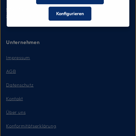
032 332 90 90
Konfigurieren
service.ch@leica-camera.com
Unternehmen
Impressum
AGB
Datenschutz
Kontakt
Über uns
Konformitätserklärung