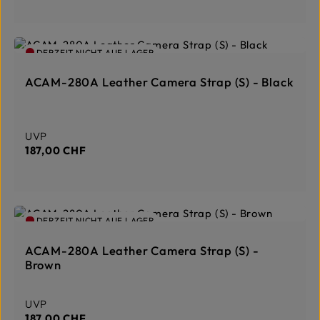
:
1
-
3
T
a
DERZEIT NICHT AUF LAGER
g
e
ACAM-280A Leather Camera Strap (S) - Black
Regulärer Preis:
UVP
187,00 CHF
DERZEIT NICHT AUF LAGER
ACAM-280A Leather Camera Strap (S) -
Brown
Regulärer Preis:
UVP
187,00 CHF