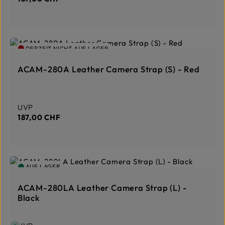
DERZEIT NICHT AUF LAGER
ACAM-280A Leather Camera Strap (S) - Red
Regulärer Preis:
UVP
187,00 CHF
AUF LAGER
ACAM-280LA Leather Camera Strap (L) -
Black