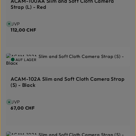
ACAM-100AA Slim and Soft Cloth Camera
,
L
Strap (L) - Red
i
e
f
e
r
Regulärer Preis:
UVP
S
z
o
112,00 CHF
e
f
i
o
t
r
:
t
1
v
-
e
3
r
T
f
a
AUF LAGER
ü
g
g
e
b
a
r
ACAM-102A Slim and Soft Cloth Camera Strap
,
L
(S) - Black
i
e
f
e
r
Regulärer Preis:
UVP
S
z
o
67,00 CHF
e
f
i
o
t
r
:
t
1
v
-
e
3
r
T
f