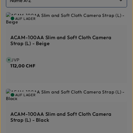
AUF LAGER
ACAM-100AA Slim and Soft Cloth Camera
Strap (L) - Beige
Regulärer Preis:
UVP
S
o
112,00 CHF
f
o
r
t
v
e
r
f
AUF LAGER
ü
g
b
a
r
ACAM-100AA Slim and Soft Cloth Camera
,
L
Strap (L) - Black
i
e
f
e