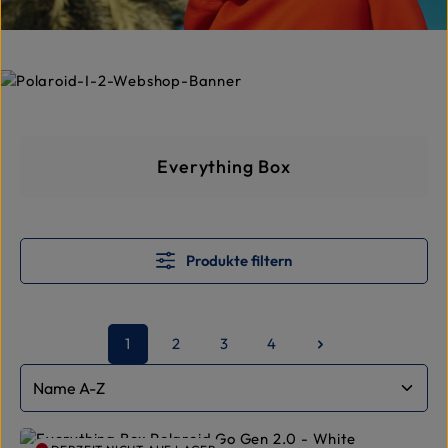
Kategoriegalerie überspringe
Everything Box
Produkte filtern
1
2
3
4
Seite
Seite
Seite
Seite