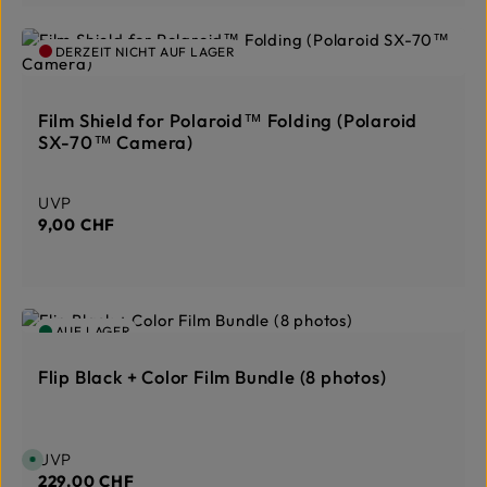
:
1
-
3
DERZEIT NICHT AUF LAGER
T
a
g
e
Film Shield for Polaroid™ Folding (Polaroid
SX-70™ Camera)
Regulärer Preis:
UVP
9,00 CHF
AUF LAGER
Flip Black + Color Film Bundle (8 photos)
Regulärer Preis:
UVP
S
o
229,00 CHF
f