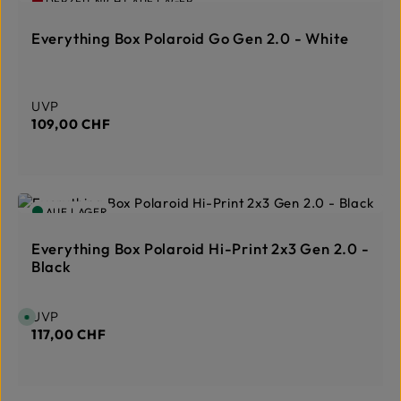
DERZEIT NICHT AUF LAGER
Everything Box Polaroid Go Gen 2.0 - White
Regulärer Preis:
UVP
109,00 CHF
AUF LAGER
Everything Box Polaroid Hi-Print 2x3 Gen 2.0 -
Black
Regulärer Preis:
UVP
S
o
117,00 CHF
f
o
r
t
v
e