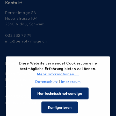
Kontakt
Perrot Image SA
Hauptstrasse 104
2560 Nidau, Schweiz
032 332 79 79
info@perrot-image.ch
Kontakt für Reparaturen
Diese Website verwendet Cookies, um eine
bestmögliche Erfahrung bieten zu können.
Leica Camera AG
Mehr Informationen ...
Hauptstrasse 104
Datenschutz
|
Impressum
2560 Nidau, Schweiz
Nur technisch notwendige
032 332 90 90
service.ch@leica-camera.com
Konfigurieren