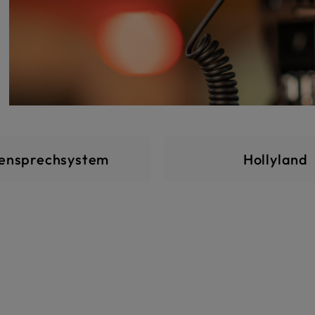
Kategoriegalerie übersprin
ensprechsystem
Hollyland