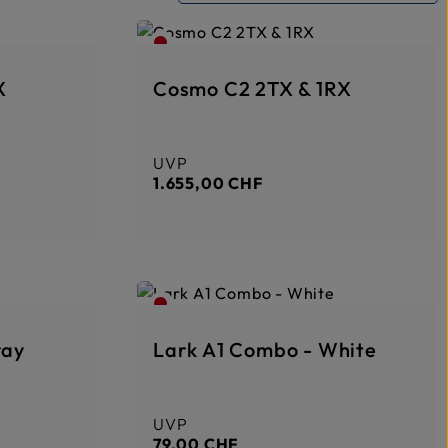
X
Cosmo C2 2TX & 1RX
UVP
Regulärer Preis:
1.655,00 CHF
ray
Lark A1 Combo - White
UVP
Regulärer Preis:
79,00 CHF