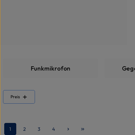
Funkmikrofon
Geg
Preis
1
2
3
4
Seite
Seite
Seite
Seite