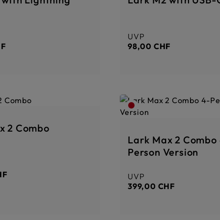
UVP
Preis:
Regulärer Preis:
HF
98,00 CHF
x 2 Combo
Lark Max 2 Combo 
Person Version
Preis:
HF
UVP
Regulärer Preis:
399,00 CHF