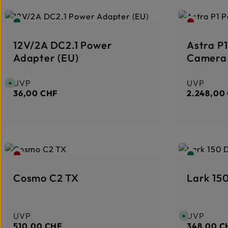
12V/2A DC2.1 Power
Astra P
Adapter (EU)
Camera
UVP
UVP
Regulärer Preis:
Regulärer 
S
o
36,00 CHF
2.248,00
f
o
r
t
v
e
r
f
ü
g
b
a
r
,
Cosmo C2 TX
Lark 150
L
i
e
f
e
r
UVP
UVP
Regulärer Preis:
Regulärer 
S
z
o
e
510,00 CHF
348,00 C
f