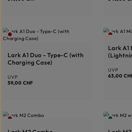
i
o
t
r
:
t
1
v
-
e
3
r
T
f
a
ü
g
g
e
b
a
r
,
Lark A1 
L
i
Lark A1 Duo - Type-C (with
(Lightni
e
f
Charging Case)
e
r
UVP
Regulärer 
z
e
63,00 CH
UVP
Regulärer Preis:
i
t
59,00 CHF
:
1
-
3
T
a
g
e
Lark M2 Combo
Lark M2