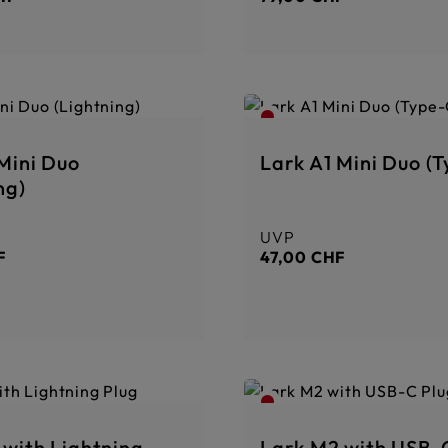
Mini Duo
Lark A1 Mini Duo (
ng)
UVP
Preis:
Regulärer Preis:
F
47,00 CHF
 with Lightning
Lark M2 with USB-