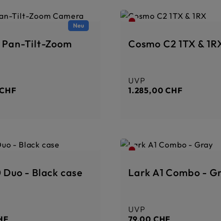
Neu
1 Pan-Tilt-Zoom
Cosmo C2 1TX & 1R
UVP
Preis:
Regulärer Preis:
 CHF
1.285,00 CHF
 Duo - Black case
Lark A1 Combo - G
UVP
Preis:
Regulärer Preis:
HF
79,00 CHF