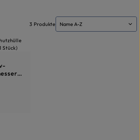
3 Produkte
v-
messer