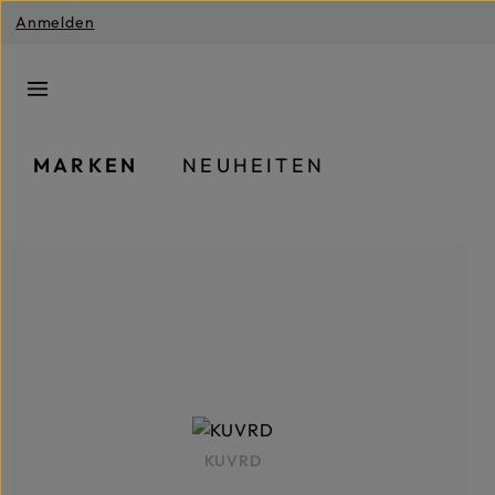
Anmelden
m Hauptinhalt springen
Zur Suche springen
Zur Hauptnavigation springen
MARKEN
NEUHEITEN
KUVRD