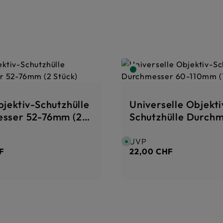
jektiv-Schutzhülle
Universelle Objekti
sser 52-76mm (2
Schutzhülle Durch
60-110mm (1 Stück)
UVP
Preis:
Regulärer Preis:
S
o
F
22,00 CHF
f
o
r
t
v
e
r
f
ü
g
b
a