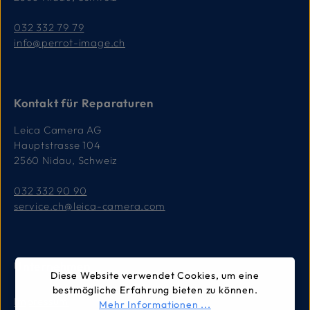
032 332 79 79
info@perrot-image.ch
Kontakt für Reparaturen
Leica Camera AG
Hauptstrasse 104
2560 Nidau, Schweiz
032 332 90 90
service.ch@leica-camera.com
Unternehmen
Diese Website verwendet Cookies, um eine
bestmögliche Erfahrung bieten zu können.
Impressum
Mehr Informationen ...