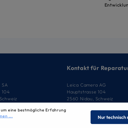
Entwicklu
Kontakt für Reparatu
e SA
Leica Camera AG
e 104
Hauptstrasse 104
 Schweiz
2560 Nidau, Schweiz
 um eine bestmögliche Erfahrung
79
032 332 90 90
nen ...
Nur technisch
-image.ch
service.ch@leica-camera.