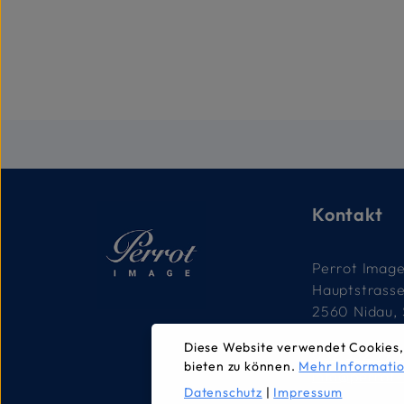
Kontakt
Perrot Imag
Hauptstrass
2560 Nidau,
Diese Website verwendet Cookies,
032 332 79 
bieten zu können.
Mehr Informatio
info@perrot
Datenschutz
|
Impressum