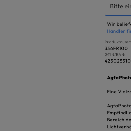
Bitte e
Wir belief
Händler f
Produktnumm
336FR100
GTIN/EAN:
42502551
AgfaPhoto
Eine Viel
AgfaPhoto 
Empfindli
Bereich de
Lichtverhä