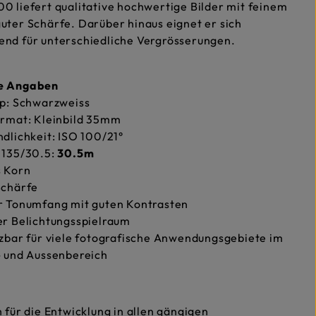
0 liefert qualitative hochwertige Bilder mit feinem
uter Schärfe. Darüber hinaus eignet er sich
end für unterschiedliche Vergrösserungen.
he Angaben
yp: Schwarzweiss
ormat: Kleinbild 35mm
dlichkeit: ISO 100/21°
 135/30.5:
30.5m
s Korn
Schärfe
r Tonumfang mit guten Kontrasten
er Belichtungsspielraum
zbar für viele fotografische Anwendungsgebiete im
- und Aussenbereich
h für die Entwicklung in allen gängigen