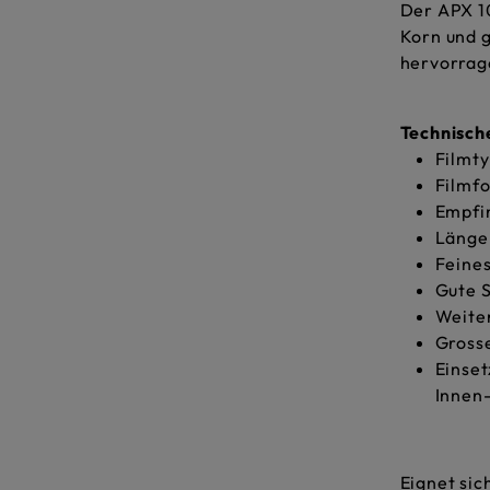
Der APX 10
Korn und g
hervorrag
Technisc
Filmt
Filmf
Empfin
Länge
Feine
Gute 
Weite
Gross
Einset
Innen
Eignet sic