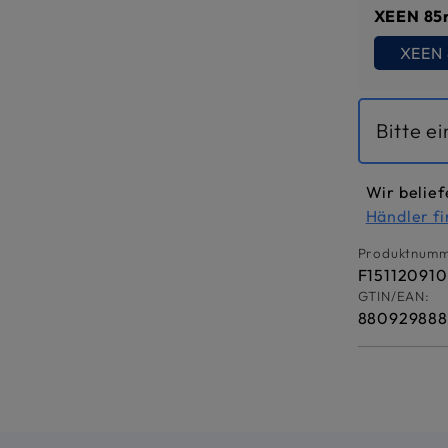
XEEN 85
XEEN 
Bitte e
Wir belief
Händler f
Produktnumm
F151120910
GTIN/EAN:
88092988