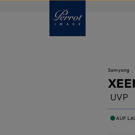
DE
Samyang
XEE
UVP
AUF LA