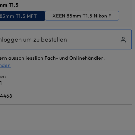
auswählen
mm T1.5
XEEN 85mm T1.5 Nikon F
85mm T1.5 MFT
inloggen um zu bestellen
ern ausschliesslich Fach- und Onlinehändler.
inden
er:
1
84468