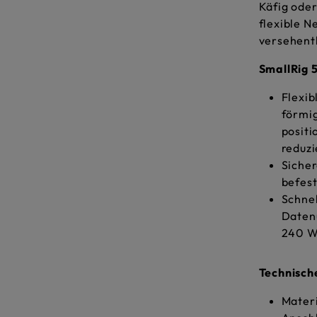
Käfig oder
flexible 
versehent
SmallRig 
Flexib
förmi
positi
reduzi
Siche
befest
Schnel
Datenü
240 W
Technisch
Materi