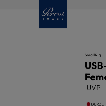
DE
SmallRig
USB-
Fema
UVP
DERZEI