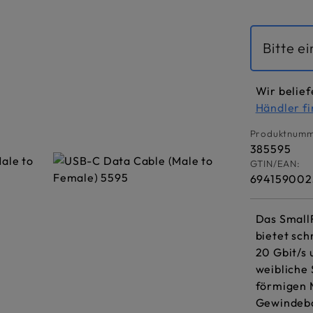
Bitte e
Wir belief
Händler f
Produktnumm
385595
GTIN/EAN:
694159002
Das Small
bietet sch
20 Gbit/s
weibliche 
förmigen 
Gewindebo