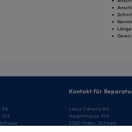
Anschl
Anschl
Schnit
Nennl
Länge:
Gewich
Kontakt für Reparatu
e SA
Leica Camera AG
e 104
Hauptstrasse 104
 Schweiz
2560 Nidau, Schweiz