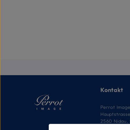
Kontakt
Perrot Imag
Hauptstrass
2560 Nidau,