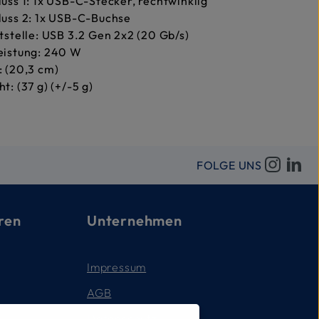
uss 1: 1x USB-C-Stecker, rechtwinklig
uss 2: 1x USB-C-Buchse
tstelle: USB 3.2 Gen 2x2 (20 Gb/s)
eistung: 240 W
 (20,3 cm)
t: (37 g) (+/-5 g)
FOLGE UNS
ren
Unternehmen
Impressum
AGB
Datenschutz