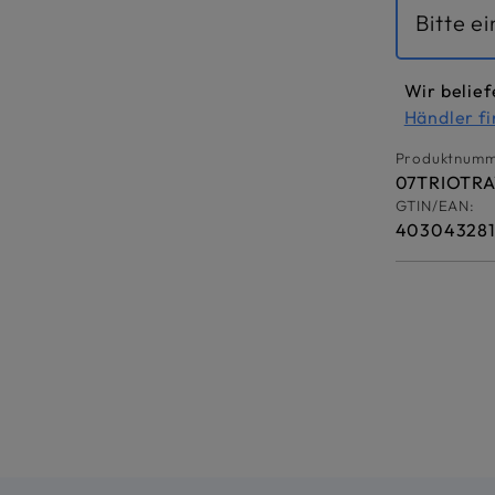
Bitte e
Wir belief
Händler f
Produktnumm
07TRIOTR
GTIN/EAN:
40304328