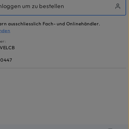
inloggen um zu bestellen
ern ausschliesslich Fach- und Onlinehändler.
inden
er:
AVELCB
10447