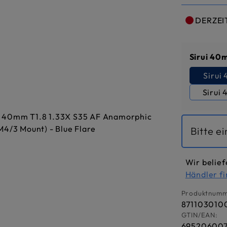
DERZEI
Sirui 40
Sirui
Sirui
Bitte e
Wir belief
Händler f
Produktnumm
871103010
GTIN/EAN:
695206007