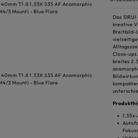
Das SIRUI
kreative V
Breitbild
vielseitig
Alltagssze
Close-ups
breites 2.
anamorpho
Bildwirkun
kompakter 
unterschie
Produkthi
1.33x-
Autofo
Fokus
Unters