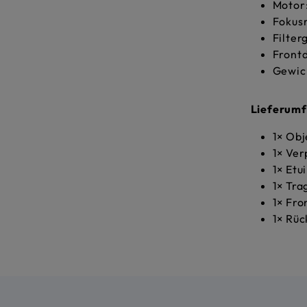
Motor
Fokusr
Filte
Front
Gewic
Lieferum
1× Obj
1× Ve
1× Etui
1× Tr
1× Fro
1× Rüc