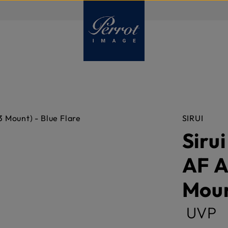
DE
SIRUI
Siru
AF A
Moun
UVP