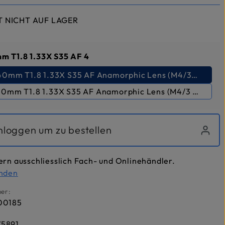
T NICHT AUF LAGER
auswählen
mm T1.8 1.33X S35 AF 4
 40mm T1.8 1.33X S35 AF Anamorphic Lens (M4/3 Mount) -
 40mm T1.8 1.33X S35 AF Anamorphic Lens (M4/3 Mount) -
inloggen um zu bestellen
ern ausschliesslich Fach- und Onlinehändler.
inden
er:
00185
5891