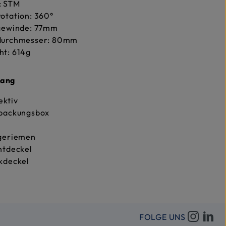
: STM
otation: 360°
rgewinde: 77mm
durchmesser: 80mm
ht: 614g
fang
ektiv
rpackungsbox
ageriemen
ntdeckel
kdeckel
FOLGE UNS