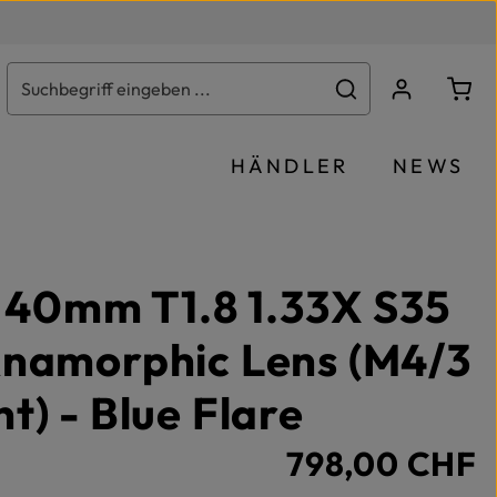
Ware
HÄNDLER
NEWS
i 40mm T1.8 1.33X S35
namorphic Lens (M4/3
t) - Blue Flare
798,00 CHF