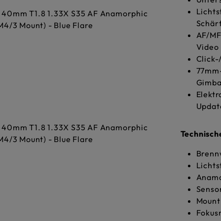
Lichts
Schär
AF/MF-
Video
Click-
77mm-
Gimba
Elektr
Updat
Technisch
Brenn
Lichts
Anamo
Senso
Mount
Fokusm