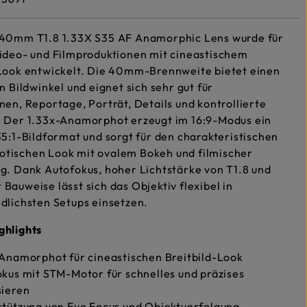
 40mm T1.8 1.33X S35 AF Anamorphic Lens wurde für
ideo- und Filmproduktionen mit cineastischem
-Look entwickelt. Die 40mm-Brennweite bietet einen
en Bildwinkel und eignet sich sehr gut für
nen, Reportage, Porträt, Details und kontrollierte
. Der 1.33x-Anamorphot erzeugt im 16:9-Modus ein
35:1-Bildformat und sorgt für den charakteristischen
tischen Look mit ovalem Bokeh und filmischer
g. Dank Autofokus, hoher Lichtstärke von T1.8 und
Bauweise lässt sich das Objektiv flexibel in
dlichsten Setups einsetzen.
ghlights
Anamorphot für cineastischen Breitbild-Look
kus mit STM-Motor für schnelles und präzises
sieren
tützung von Eye Focus und Objektverfolgung