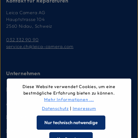
Kontakt für Reparaturen
Leica Camera AG
Hauptstrasse 104
2560 Nidau, Schweiz
032 332 90 90
service.ch@leica-camera.com
Unternehmen
Diese Website verwendet Cookies, um eine
Impressum
bestmögliche Erfahrung bieten zu können.
Mehr Informationen ...
AGB
Datenschutz
|
Impressum
Datenschutz
Nur technisch notwendige
Kontakt