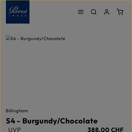
Zum Hauptinhalt springen
Ware
Bildergalerie überspringen
Billingham
S4 - Burgundy/Chocolate
UVP
388,00 CHF