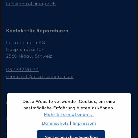
info@perrot-image.ch
Kontakt für Reparaturen
Leica Camera AG
Hauptstrasse 104
2560 Nidau, Schweiz
032 332 90 90
service.ch@leica-camera.com
Diese Website verwendet Cookies, um eine
Unternehmen
bestmögliche Erfahrung bieten zu können.
Mehr Informationen ...
Impressum
Datenschutz
|
Impressum
AGB
Nur technisch notwendige