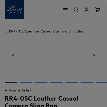
Zum Hauptinhalt springen
Ware
Bildergalerie überspringen
Artisan & Artist
RR4-05C Leather Casual
Camera Sling Bag