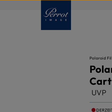
DE
Polaroid Fi
Pola
Cart
UVP
DERZEI