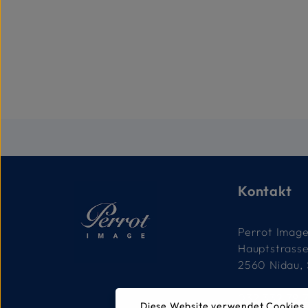
Kontakt
Perrot Imag
Hauptstrass
2560 Nidau,
032 332 79 
Diese Website verwendet Cookies,