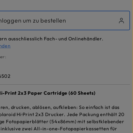
inloggen um zu bestellen
ern ausschliesslich Fach- und Onlinehändler.
inden
er:
6502
Hi-Print 2x3 Paper Cartridge (60 Sheets)
ren, drucken, ablösen, aufkleben: So einfach ist das
laroid Hi·Print 2x3 Drucker. Jede Packung enthält 20
ige Fotopapierblätter (54x86mm) mit selbstklebender
 inklusive zwei All-in-one-Fotopapierkassetten für