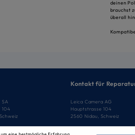
deinen Pol
brauchst z
überall hi
Kompatibe
Kontakt für Reparatu
e SA
Leica Camera AG
e 104
Hauptstrasse 104
 Schweiz
2560 Nidau, Schweiz
79
032 332 90 90
 um eine bestmögliche Erfahrung