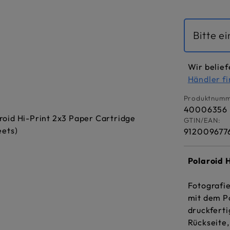
Bitte e
Wir belief
Händler f
Produktnumm
40006356
GTIN/EAN:
912009677
Polaroid 
Fotografie
mit dem Po
druckfert
Rückseite,