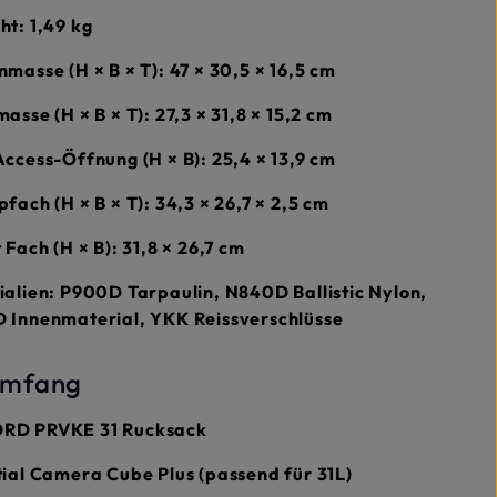
ht:
1,49 kg
masse (H × B × T):
47 × 30,5 × 16,5 cm
asse (H × B × T):
27,3 × 31,8 × 15,2 cm
Access-Öffnung (H × B):
25,4 × 13,9 cm
fach (H × B × T):
34,3 × 26,7 × 2,5 cm
 Fach (H × B):
31,8 × 26,7 cm
alien:
P900D Tarpaulin, N840D Ballistic Nylon,
 Innenmaterial, YKK Reissverschlüsse
umfang
D PRVKE 31 Rucksack
ial Camera Cube Plus (passend für 31L)