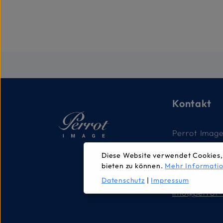
Kontakt
Perrot Imag
Hauptstrass
Diese Website verwendet Cookies,
2560 Nidau,
bieten zu können.
Mehr Informatio
Datenschutz
|
Impressum
032 332 79 
info@perrot