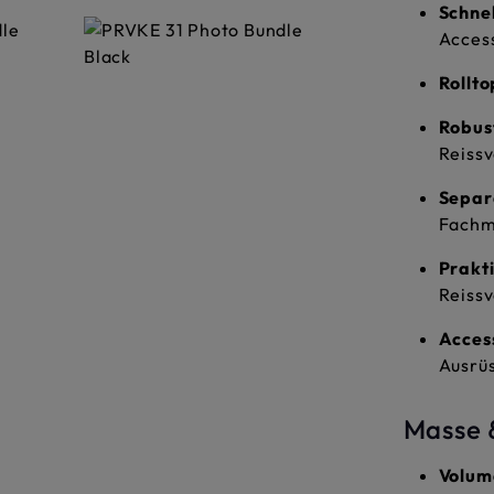
Schnel
Acces
Rollt
Robus
Reiss
Separ
Fachm
Prakt
Reissv
Access
Ausrüs
Masse 
Volum