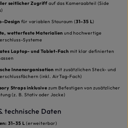
ler seitlicher Zugriff
auf das Kameraabteil (Side
s)
op-Design
für variablen Stauraum (
31–35 L
)
te, wetterfeste Materialien
und hochwertige
verschluss-Systeme
ates Laptop- und Tablet-Fach
mit klar definierten
assen
ische Innenorganisation
mit zusätzlichen Steck- und
erschlussfächern (inkl. AirTag-Fach)
ory Straps inklusive
zum Befestigen von zusätzlicher
tung (z. B. Stativ oder Jacke)
& technische Daten
en:
31–35 L
(erweiterbar)