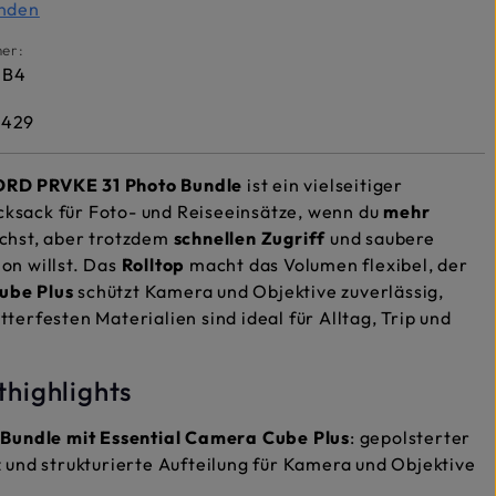
inden
er:
PB4
1429
D PRVKE 31 Photo Bundle
ist ein vielseitiger
ksack für Foto- und Reiseeinsätze, wenn du
mehr
chst, aber trotzdem
schnellen Zugriff
und saubere
on willst. Das
Rolltop
macht das Volumen flexibel, der
ube Plus
schützt Kamera und Objektive zuverlässig,
tterfesten Materialien sind ideal für Alltag, Trip und
thighlights
 Bundle mit Essential Camera Cube Plus
: gepolsterter
 und strukturierte Aufteilung für Kamera und Objektive