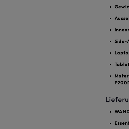
Gewic
Aussen
Innenm
Side-
Laptop
Tablet
Materi
P200D
Liefer
WANDR
Essent