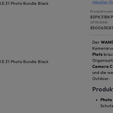
Händler f
Produktnumm
83PK31BK
GTIN/EAN:
85006308
Der
WANDR
Kameraruc
Platz
brau
Organisati
Camera C
und die we
Outdoor.
Produk
Photo
Schutz