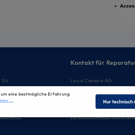
Acces
Kontakt für Reparatu
e SA
Leica Camera AG
e 104
Hauptstrasse 104
 um eine bestmögliche Erfahrung
 Schweiz
2560 Nidau, Schweiz
nen ...
Nur technisch
79
032 332 90 90
-image.ch
service.ch@leica-camera.