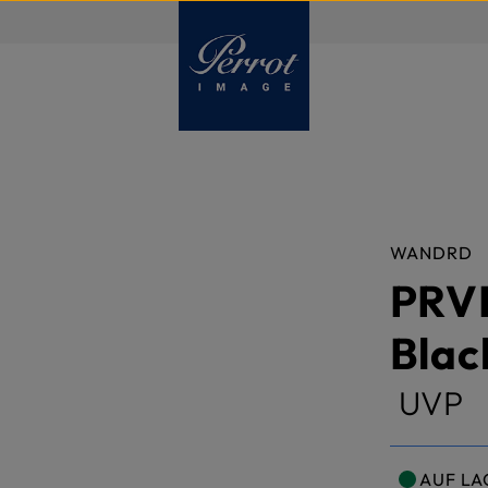
DE
WANDRD
PRVK
Blac
UVP
AUF LA