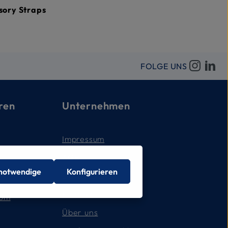
sory Straps
FOLGE UNS
ren
Unternehmen
Impressum
AGB
 notwendige
Konfigurieren
Datenschutz
Kontakt
com
Über uns