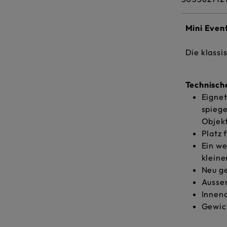
Mini Even
Die klassi
Technisc
Eignet
spieg
Objek
Platz 
Ein we
kleine
Neu ge
Ausse
Innen
Gewich