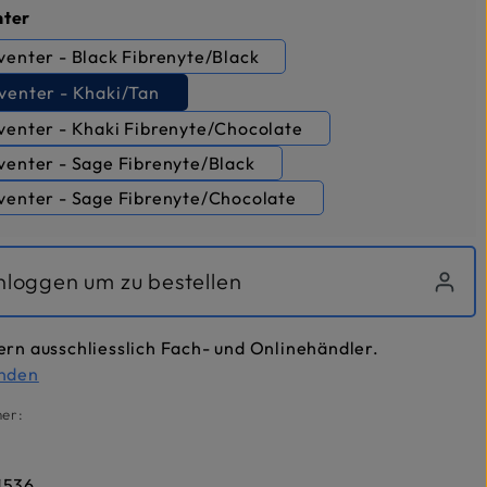
auswählen
nter
venter - Black Fibrenyte/Black
Eventer - Khaki/Tan
venter - Khaki Fibrenyte/Chocolate
venter - Sage Fibrenyte/Black
Eventer - Sage Fibrenyte/Chocolate
inloggen um zu bestellen
ern ausschliesslich Fach- und Onlinehändler.
inden
er:
1536