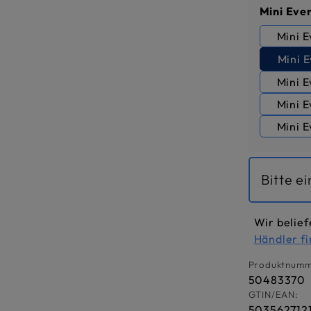
Mini Eve
Mini E
Mini 
Mini E
Mini E
Mini 
Bitte e
Wir belief
Händler f
Produktnumm
50483370
GTIN/EAN:
503562712