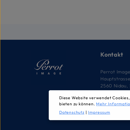
Kontakt
Perrot Imag
Hauptstrass
2560 Nidau,
Diese Website verwendet Cookies,
032 332 79 
bieten zu können.
Mehr Informatio
info@perrot
Datenschutz
|
Impressum