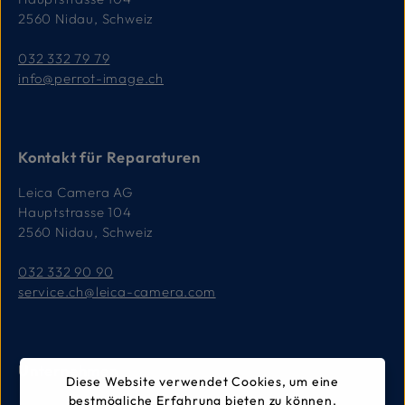
2560 Nidau, Schweiz
032 332 79 79
info@perrot-image.ch
Kontakt für Reparaturen
Leica Camera AG
Hauptstrasse 104
2560 Nidau, Schweiz
032 332 90 90
service.ch@leica-camera.com
Unternehmen
Diese Website verwendet Cookies, um eine
bestmögliche Erfahrung bieten zu können.