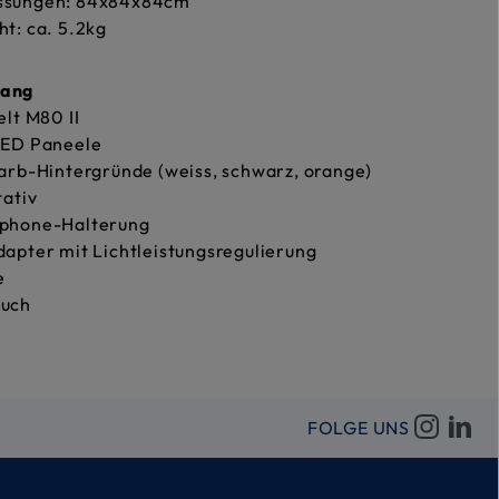
sungen: 84x84x84cm
t: ca. 5.2kg
fang
elt M80 II
LED Paneele
arb-Hintergründe (weiss, schwarz, orange)
tativ
phone-Halterung
apter mit Lichtleistungsregulierung
e
uch
FOLGE UNS