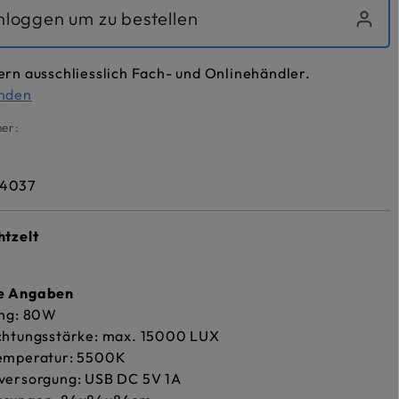
inloggen um zu bestellen
ern ausschliesslich Fach- und Onlinehändler.
inden
er:
4037
htzelt
he Angaben
ung: 80W
chtungsstärke: max. 15000 LUX
emperatur: 5500K
versorgung: USB DC 5V 1A