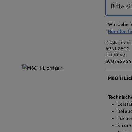
Bitte e
Wir belief
Händler f
Produktnumm
49NL2802
GTIN/EAN:
590748964
M80 II Lic
Technisc
Leist
Beleu
Farbt
Strom