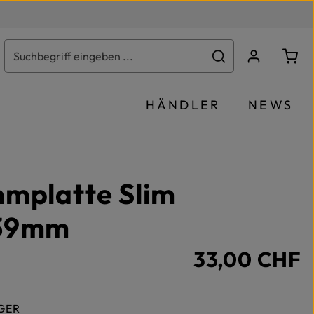
Ware
HÄNDLER
NEWS
mplatte Slim
39mm
33,00 CHF
GER