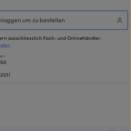
inloggen um zu bestellen
ern ausschliesslich Fach- und Onlinehändler.
inden
er:
M50
2011