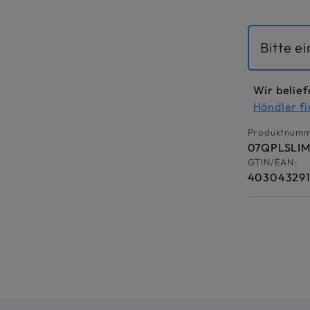
Bitte e
Wir belief
Händler f
Produktnumm
07QPLSLI
GTIN/EAN:
403043291