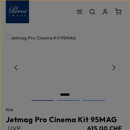
Zum Hauptinhalt springen
Ware
Bildergalerie überspringen
Nisi
Jetmag Pro Cinema Kit 95MAG
UVP
615,00 CHF