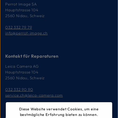
Perrot Image SA
Hauptstrasse 104
2560 Nidau, Schweiz
032 332 79 79
info@perrot-image.ch
Kontakt für Reparaturen
Leica Camera AG
Hauptstrasse 104
2560 Nidau, Schweiz
032 332 90 90
service.ch@leica-camera.com
Diese Website verwendet Cookies, um eine
bestmögliche Erfahrung bieten zu können.