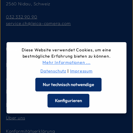
2560 Nidau, Schweiz
032 332 90 90
service.ch@leica-camera.com
Unternehmen
Diese Website verwendet Cookies, um eine
bestmögliche Erfahrung bieten zu können.
Mehr Informationen ...
Impressum
Datenschutz
|
Impressum
AGB
Nur technisch notwendige
Datenschutz
Konfigurieren
Kontakt
Über uns
Konformitätserklärung