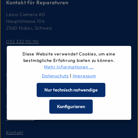
Kontakt für Reparaturen
Leica Camera AG
Hauptstrasse 104
2560 Nidau, Schweiz
032 332 90 90
service.ch@leica-camera.com
Diese Website verwendet Cookies, um eine
bestmögliche Erfahrung bieten zu können.
Mehr Informationen ...
Unternehmen
Datenschutz
|
Impressum
Nur technisch notwendige
Impressum
AGB
Konfigurieren
Datenschutz
Kontakt