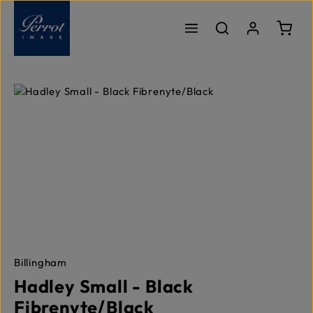
Zum Hauptinhalt springen
Ware
Bildergalerie überspringen
Billingham
Hadley Small - Black
Fibrenyte/Black