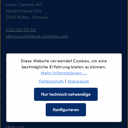
Leica Camera AG
Hauptstrasse 104
2560 Nidau, Schweiz
032 332 90 90
service.ch@leica-camera.com
Unternehmen
Diese Website verwendet Cookies, um eine
bestmögliche Erfahrung bieten zu können.
Mehr Informationen ...
Impressum
Datenschutz
|
Impressum
AGB
Nur technisch notwendige
Datenschutz
Konfigurieren
Kontakt
Über uns