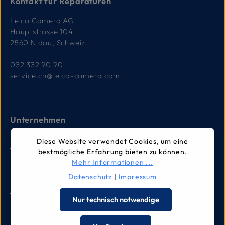
Kontakt für Reparaturen
Leica Camera AG
Hauptstrasse 104
2560 Nidau, Schweiz
032 332 90 90
service.ch@leica-camera.com
Unternehmen
Diese Website verwendet Cookies, um eine
Impressum
bestmögliche Erfahrung bieten zu können.
Mehr Informationen ...
AGB
Datenschutz
|
Impressum
Datenschutz
Nur technisch notwendige
Kontakt