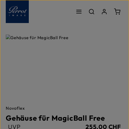
Zum Hauptinhalt springen
Ware
Bildergalerie überspringen
Novoflex
Gehäuse für MagicBall Free
UVP
255,00 CHF