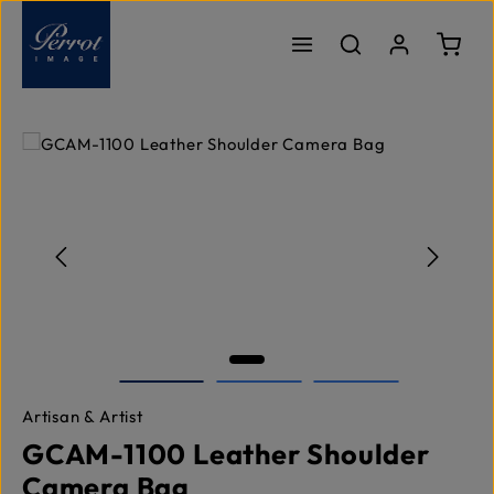
Zum Hauptinhalt springen
Ware
Bildergalerie überspringen
Artisan & Artist
GCAM-1100 Leather Shoulder
Camera Bag