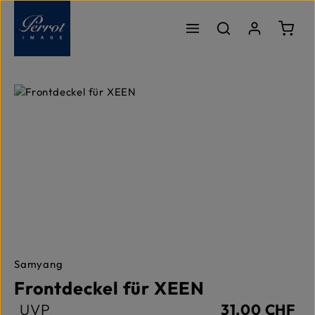
Zum Hauptinhalt springen
Ware
Bildergalerie überspringen
Samyang
Frontdeckel für XEEN
UVP
31,00 CHF