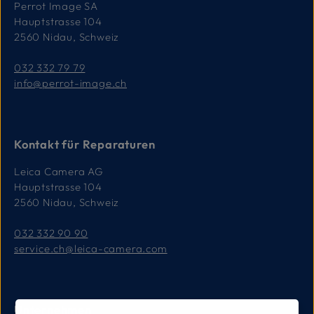
Perrot Image SA
Hauptstrasse 104
2560 Nidau, Schweiz
032 332 79 79
info@perrot-image.ch
Kontakt für Reparaturen
Leica Camera AG
Hauptstrasse 104
2560 Nidau, Schweiz
032 332 90 90
service.ch@leica-camera.com
Unternehmen