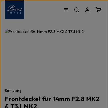
Zum Hauptinhalt springen
Ware
Bildergalerie überspringen
Samyang
Frontdeckel für 14mm F2.8 MK2
& T3.1 MK2