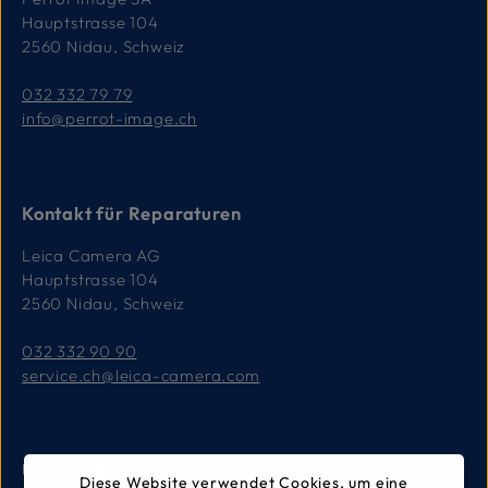
Hauptstrasse 104
2560 Nidau, Schweiz
032 332 79 79
info@perrot-image.ch
Kontakt für Reparaturen
Leica Camera AG
Hauptstrasse 104
2560 Nidau, Schweiz
032 332 90 90
service.ch@leica-camera.com
Unternehmen
Diese Website verwendet Cookies, um eine