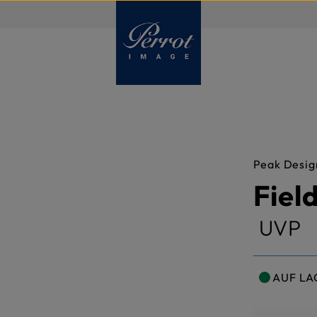
DE
Peak Desig
Fiel
UVP
AUF LA