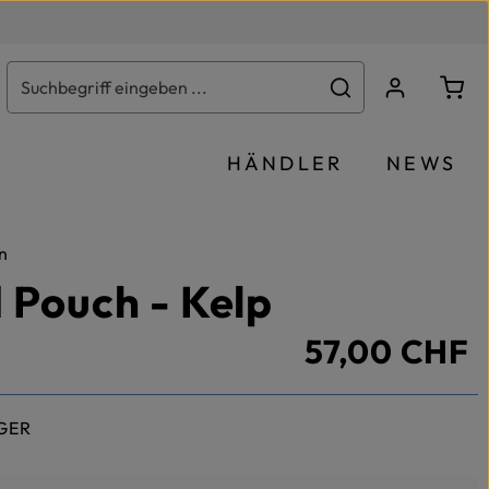
Ware
HÄNDLER
NEWS
n
d Pouch - Kelp
57,00 CHF
GER