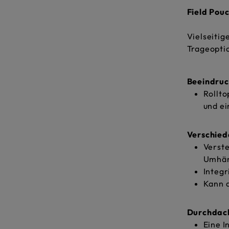
Field Pou
Vielseitig
Trageopti
Beeindru
Rollto
und ei
Verschied
Verste
Umhän
Integr
Kann 
Durchdac
Eine I