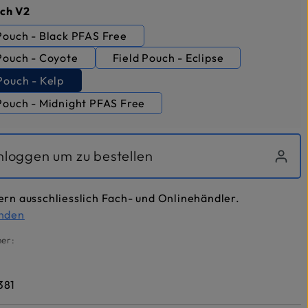
auswählen
uch V2
Field Pouch - Black PFAS Free
Pouch - Coyote
Field Pouch - Eclipse
Pouch - Kelp
Pouch - Midnight PFAS Free
inloggen um zu bestellen
ern ausschliesslich Fach- und Onlinehändler.
inden
er:
381