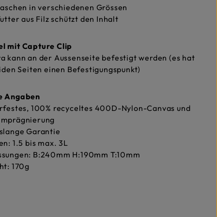
taschen in verschiedenen Grössen
utter aus Filz schützt den Inhalt
l mit Capture Clip
 kann an der Aussenseite befestigt werden (es hat
iden Seiten einen Befestigungspunkt)
he Angaben
rfestes, 100% recyceltes 400D-Nylon-Canvas und
mprägnierung
slange Garantie
n: 1.5 bis max. 3L
sungen: B:240mm H:190mm T:10mm
ht: 170g