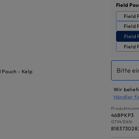
Field Po
Field 
Field 
Field 
Bitte e
Wir belief
Händler f
Produktnumm
46BPKP3
GTIN/EAN:
818373028