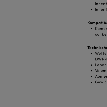
Innen
Innenf
Kompatibe
Kamera
auf be
Technisc
Wette
DWR-I
Leben
Volume
Abmes
Gewic