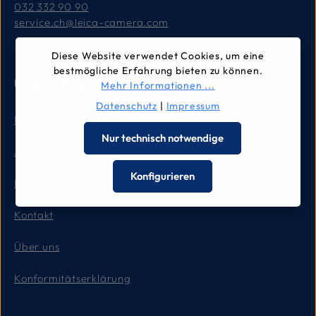
032 332 90 90
service.ch@leica-camera.com
Diese Website verwendet Cookies, um eine
bestmögliche Erfahrung bieten zu können.
Unternehmen
Mehr Informationen ...
Datenschutz
|
Impressum
Impressum
Nur technisch notwendige
AGB
Konfigurieren
Datenschutz
Kontakt
Über uns
Konformitätserklärung