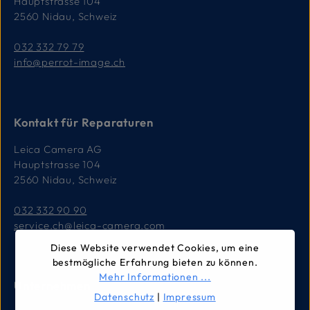
Hauptstrasse 104
2560 Nidau, Schweiz
032 332 79 79
info@perrot-image.ch
Kontakt für Reparaturen
Leica Camera AG
Hauptstrasse 104
2560 Nidau, Schweiz
032 332 90 90
service.ch@leica-camera.com
Diese Website verwendet Cookies, um eine
bestmögliche Erfahrung bieten zu können.
Mehr Informationen ...
Unternehmen
Datenschutz
|
Impressum