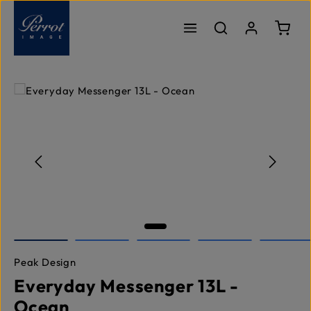
Zum Hauptinhalt springen
Ware
Bildergalerie überspringen
Peak Design
Everyday Messenger 13L -
Ocean