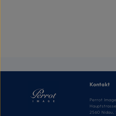
Kontakt
Perrot Imag
Hauptstrass
2560 Nidau,