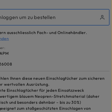
inloggen um zu bestellen
ern ausschliesslich Fach- und Onlinehändler.
inden
er:
RAPM
26008
hlen Ihnen diese neuen Einschlagtücher zum sicheren
er wertvollen Ausrüstung.
chte Einschlagtücher für jeden Einsatzzweck
hwertigem blauem Neopren-Stretchmaterial (daher
isch und besonders dehnbar – bis zu 30%)
 geeignet zum stoßgeschützten Einschlagen von