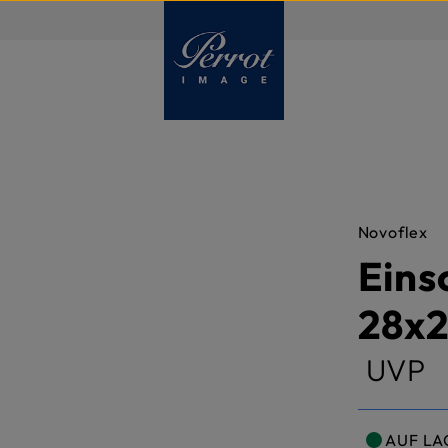
DE
Novoflex
Eins
28x
UVP
AUF LA