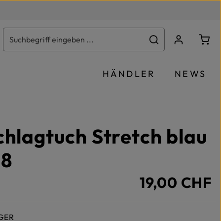
Ware
HÄNDLER
NEWS
chlagtuch Stretch blau
28
19,00 CHF
GER