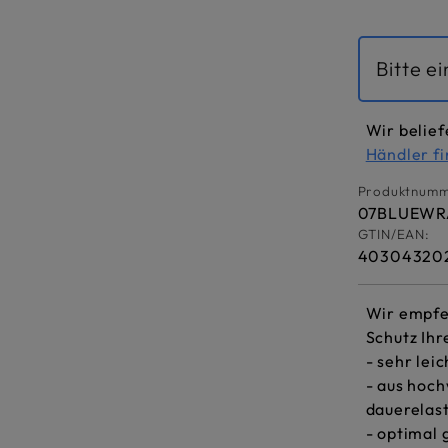
Bitte e
Wir belief
Händler f
Produktnumm
07BLUEW
GTIN/EAN:
40304320
Wir empfe
Schutz Ihr
- sehr lei
- aus hoc
dauerelast
- optimal