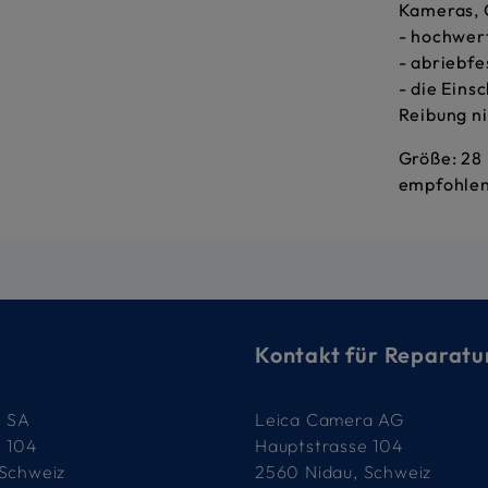
Kameras, 
- hochwert
- abriebf
- die Eins
Reibung ni
Größe: 28
empfohlen
Kontakt für Reparatu
e SA
Leica Camera AG
e 104
Hauptstrasse 104
 Schweiz
2560 Nidau, Schweiz