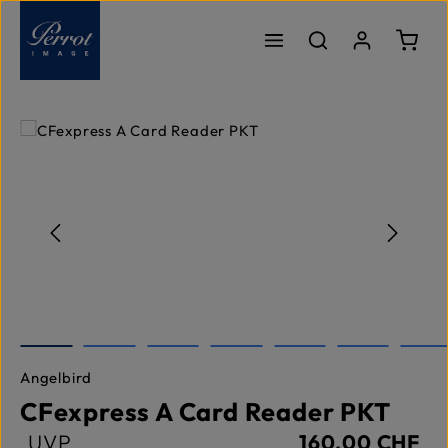
Zum Hauptinhalt springen
Ware
Bildergalerie überspringen
Angelbird
CFexpress A Card Reader PKT
UVP
160,00 CHF