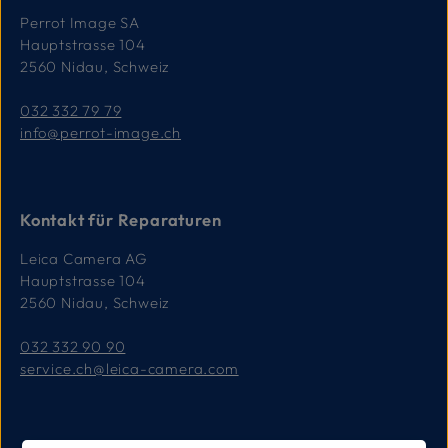
Perrot Image SA
Hauptstrasse 104
2560 Nidau, Schweiz
032 332 79 79
info@perrot-image.ch
Kontakt für Reparaturen
Leica Camera AG
Hauptstrasse 104
2560 Nidau, Schweiz
032 332 90 90
service.ch@leica-camera.com