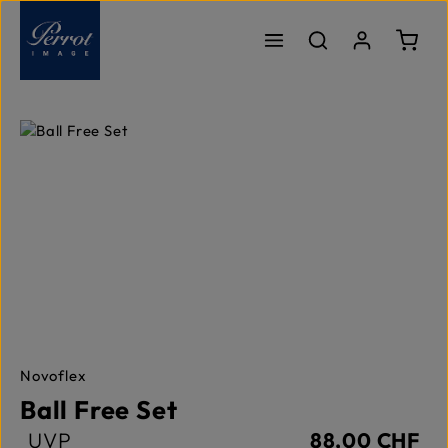
Zum Hauptinhalt springen
Ware
Bildergalerie überspringen
Novoflex
Ball Free Set
UVP
88,00 CHF