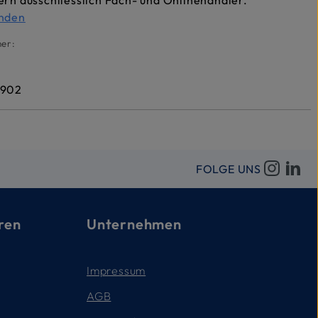
ern ausschliesslich Fach- und Onlinehändler.
inden
er:
1902
FOLGE UNS
ren
Unternehmen
Impressum
AGB