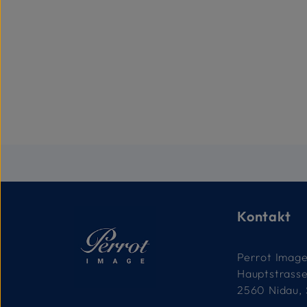
Kontakt
Perrot Imag
Hauptstrass
2560 Nidau,