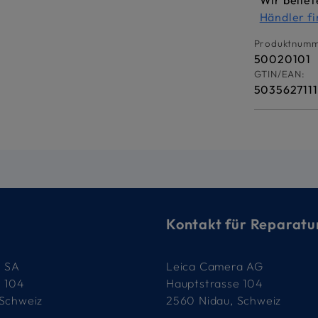
Wir belief
Händler f
Produktnumm
50020101
GTIN/EAN:
503562711
Kontakt für Reparatu
e SA
Leica Camera AG
e 104
Hauptstrasse 104
 Schweiz
2560 Nidau, Schweiz