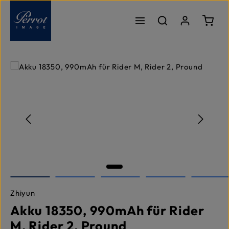
Zum Hauptinhalt springen
Ware
Bildergalerie überspringen
Zhiyun
Akku 18350, 990mAh für Rider
M, Rider 2, Pround