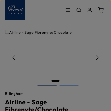
Zum Hauptinhalt springen
Ware
Bildergalerie überspringen
Billingham
Airline - Sage
Fibrenyte/Chocolate