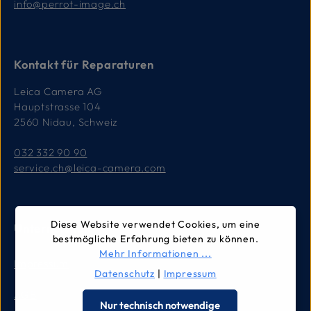
info@perrot-image.ch
Kontakt für Reparaturen
Leica Camera AG
Hauptstrasse 104
2560 Nidau, Schweiz
032 332 90 90
service.ch@leica-camera.com
Diese Website verwendet Cookies, um eine
Unternehmen
bestmögliche Erfahrung bieten zu können.
Mehr Informationen ...
Impressum
Datenschutz
|
Impressum
AGB
Nur technisch notwendige