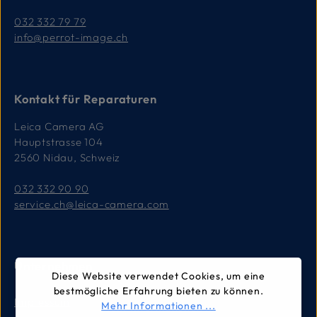
032 332 79 79
info@perrot-image.ch
Kontakt für Reparaturen
Leica Camera AG
Hauptstrasse 104
2560 Nidau, Schweiz
032 332 90 90
service.ch@leica-camera.com
Unternehmen
Diese Website verwendet Cookies, um eine
bestmögliche Erfahrung bieten zu können.
Impressum
Mehr Informationen ...