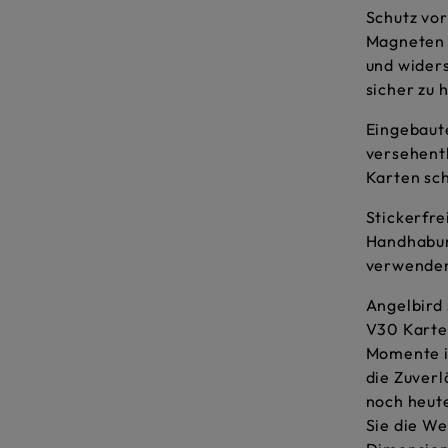
Schutz vor
Magneten 
und wider
sicher zu 
Eingebaut
versehent
Karten sch
Stickerfre
Handhabun
verwenden
Angelbird 
V30 Karten
Momente in
die Zuverl
noch heute
Sie die We