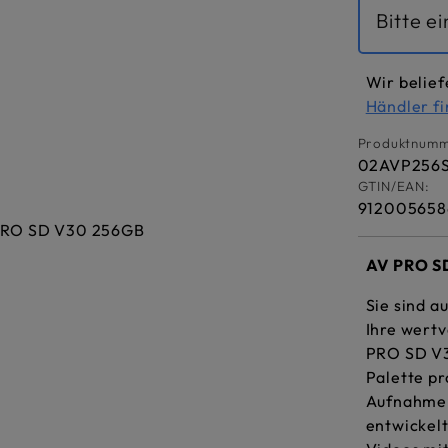
Bitte e
Wir belief
Händler f
Produktnumm
02AVP256
GTIN/EAN:
912005658
AV PRO S
Sie sind a
Ihre wertv
PRO SD V3
Palette pr
Aufnahmem
entwickelt