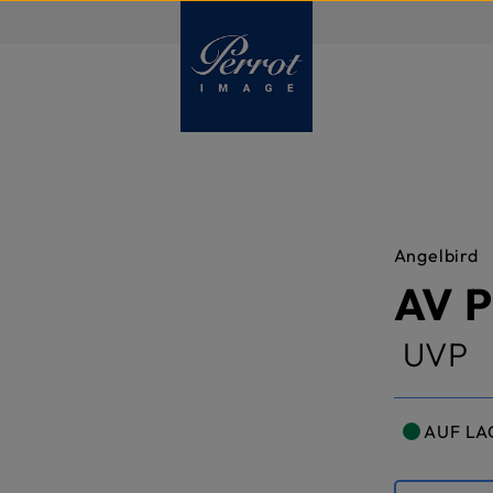
DE
Angelbird
AV 
UVP
AUF LA