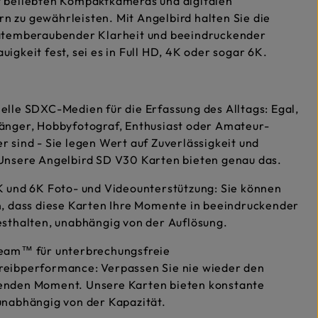
t beliebten Kompaktkameras und digitalen
 zu gewährleisten. Mit Angelbird halten Sie die
 atemberaubender Klarheit und beeindruckender
uigkeit fest, sei es in Full HD, 4K oder sogar 6K.
elle SDXC-Medien für die Erfassung des Alltags: Egal,
fänger, Hobbyfotograf, Enthusiast oder Amateur-
r sind - Sie legen Wert auf Zuverlässigkeit und
 Unsere Angelbird SD V30 Karten bieten genau das.
K und 6K Foto- und Videounterstützung: Sie können
n, dass diese Karten Ihre Momente in beeindruckender
esthalten, unabhängig von der Auflösung.
ream™ für unterbrechungsfreie
reibperformance: Verpassen Sie nie wieder den
enden Moment. Unsere Karten bieten konstante
unabhängig von der Kapazität.