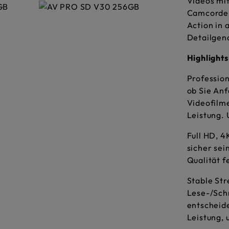
Videos mi
Camcordern
Action in
Detailgena
Highlights
Profession
ob Sie An
Videofilme
Leistung.
Full HD, 4
sicher sei
Qualität f
Stable St
Lese-/Sch
entscheid
Leistung, 